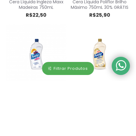
Cera Líquida Ingleza Maxx
Cera Líquida Poliflor Brilho
Madeiras 750mL
Máximo 750mL 30% GRÁTIS
R$22,50
R$25,90
Filtrar Produtos
Cera Líquida Poliflor Brilho
Cera Líquida Poliflor Pérola
Prático Incolor 30% GRÁTIS
Máximo Brilho Incolor 700mL
750mL
R$32,90
R$22,90