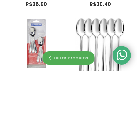
R$26,90
R$30,40
Filtrar Produtos
Colher Chá Inox Laguna c/6
Colher Mesa Inox com 6
Tramontina
unidades Elegance Le
Bianco
R$27,50
R$20,90