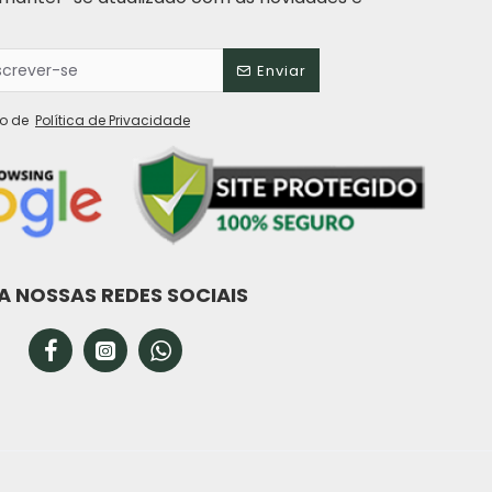
Plásticos Santana
Plasútil
Enviar
Plasvale
Powermaid
to de
Política de Privacidade
Prafesta
Premisse
Sanremo
Sinal Verde
A NOSSAS REDES SOCIAIS
Soprano
Stolf
Termo Pro
Termolar
Trakinas