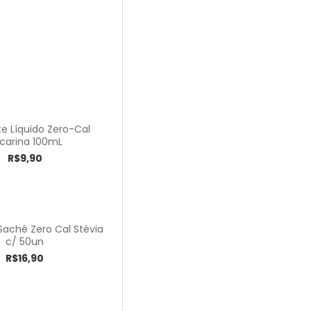
Bene Casa
Black & Decker
Bolamel
Bralimpia
Caboclo
e Líquido Zero-Cal
Café Pilão
carina 100mL
R$9,90
Caiçara
Camil
Caravelas
achê Zero Cal Stévia
Carola
c/ 50un
Euro
R$16,90
Evo
Fort