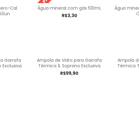
LEVE + PAGUE -
ero-Cal
Água mineral com gás 510mL
Água miner
 50un
R$3,30
ra Garrafa
Ampola de Vidro para Garrafa
Ampola de
 Exclusiva
Térmica 1L Soprano Exclusiva
Térmica T
R$99,90