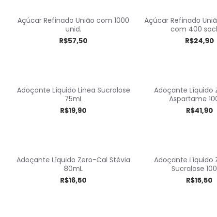
Açúcar Refinado União com 1000
Açúcar Refinado Uni
unid.
com 400 sac
R$57,50
R$24,90
Adoçante Líquido Linea Sucralose
Adoçante Líquido 
75mL
Aspartame 1
R$19,90
R$41,90
Adoçante Líquido Zero-Cal Stévia
Adoçante Líquido 
80mL
Sucralose 10
R$16,50
R$15,50