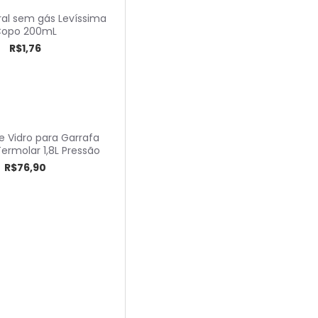
Hauskraft
al sem gás Levíssima
Copo 200mL
Injetemp
R$1,76
Invicta
Jaguar
JSN
Kala
 Vidro para Garrafa
ermolar 1,8L Pressão
Leão
R$76,90
Lebre
Lyor
Marilan
Martinazzo
Melitta
Metallouça