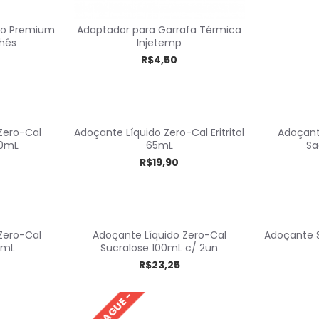
ão Premium
Adaptador para Garrafa Térmica
hês
Injetemp
R$4,50
Zero-Cal
Adoçante Líquido Zero-Cal Eritritol
Adoçant
00mL
65mL
Sa
R$19,90
Zero-Cal
Adoçante Líquido Zero-Cal
Adoçante S
0mL
Sucralose 100mL c/ 2un
R$23,25