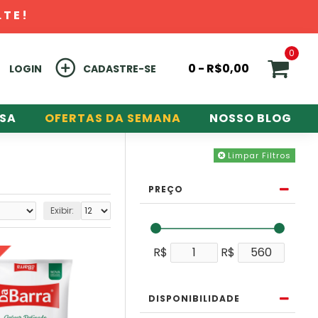
LTE!
0
0 - R$0,00
LOGIN
CADASTRE-SE
ESA
OFERTAS DA SEMANA
NOSSO BLOG
Limpar Filtros
PREÇO
Exibir:
-
R$
R$
DISPONIBILIDADE