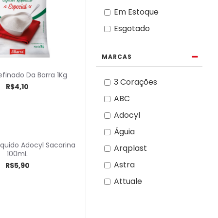
Em Estoque
Esgotado
MARCAS
finado Da Barra 1Kg
3 Corações
R$4,10
ABC
Adocyl
Águia
quido Adocyl Sacarina
Arqplast
100mL
Astra
R$5,90
Attuale
Bauducco
Bella