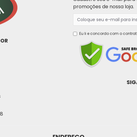
promoções de nossa loja.
Eu li e concordo com o contra
DOR
SIG
s
88